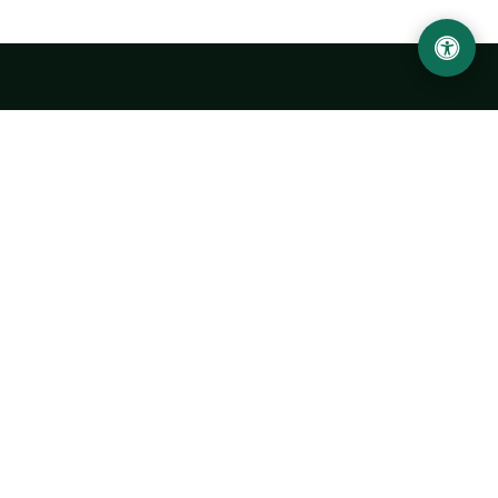
Ургенчский государственный университет
имени Абу Райхана Беруни
Адрес: 220100, Узбекистан, город Ургенч, улица Х. Олимжона,
14.
+998 62 224 6700
info@urdu.uz
Автобус 7, 13, 28
УНИВЕРСИТЕТ