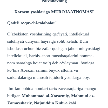
Palvanovning
Xorazm yoshlariga MUROJAATNOMASI
Qadrli o‘quvchi-talabalar!
O‘zbekiston yoshlarining qat’iyati, intellektual
salohiyati dunyoni hayratga solib keladi. Buni
isbotlash uchun biz zafar quchgan jahon miqyosidagi
intellektual, harbiy-sport musobaqalarini nomma-
nom sanashga hojat yo‘q deb o‘ylayman. Ayniqsa,
ko‘hna Xorazm zamini buyuk alloma va
sarkardalariga munosib iqtidorli yoshlarga boy.
Ilm-fan bobida nomlari tarix zarvaraqlariga mangu
bitilgan
Muhammad al-Xorazmiy, Mahmud az-
Zamaxshariy, Najmiddin Kubro
kabi