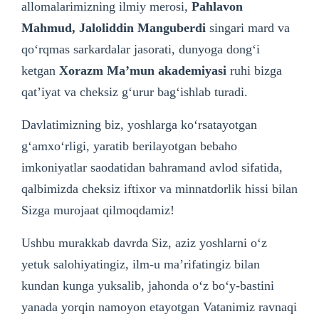
allomalarimizning ilmiy merosi,
Pahlavon
Mahmud, Jaloliddin Manguberdi
singari mard va
qo‘rqmas sarkardalar jasorati, dunyoga dong‘i
ketgan
Xorazm Ma’mun akademiyasi
ruhi bizga
qat’iyat va cheksiz g‘urur bag‘ishlab turadi.
Davlatimizning biz, yoshlarga ko‘rsatayotgan
g‘amxo‘rligi, yaratib berilayotgan bebaho
imkoniyatlar saodatidan bahramand avlod sifatida,
qalbimizda cheksiz iftixor va minnatdorlik hissi bilan
Sizga murojaat qilmoqdamiz!
Ushbu murakkab davrda Siz, aziz yoshlarni o‘z
yetuk salohiyatingiz, ilm-u ma’rifatingiz bilan
kundan kunga yuksalib, jahonda o‘z bo‘y-bastini
yanada yorqin namoyon etayotgan Vatanimiz ravnaqi