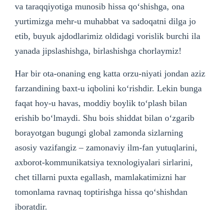
va taraqqiyotiga munosib hissa qo‘shishga, ona
yurtimizga mehr-u muhabbat va sadoqatni dilga jo
etib, buyuk ajdodlarimiz oldidagi vorislik burchi ila
yanada jipslashishga, birlashishga chorlaymiz!
Har bir ota-onaning eng katta orzu-niyati jondan aziz
farzandining baxt-u iqbolini ko‘rishdir. Lekin bunga
faqat hoy-u havas, moddiy boylik to‘plash bilan
erishib bo‘lmaydi. Shu bois shiddat bilan o‘zgarib
borayotgan bugungi global zamonda sizlarning
asosiy vazifangiz – zamonaviy ilm-fan yutuqlarini,
axborot-kommunikatsiya texnologiyalari sirlarini,
chet tillarni puxta egallash, mamlakatimizni har
tomonlama ravnaq toptirishga hissa qo‘shishdan
iboratdir.