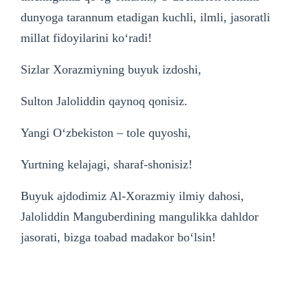
dunyoga tarannum etadigan kuchli, ilmli, jasoratli
millat fidoyilarini ko‘radi!
Sizlar Xorazmiyning buyuk izdoshi,
Sulton Jaloliddin qaynoq qonisiz.
Yangi O‘zbekiston – tole quyoshi,
Yurtning kelajagi, sharaf-shonisiz!
Buyuk ajdodimiz Al-Xorazmiy ilmiy dahosi,
Jaloliddin Manguberdining mangulikka dahldor
jasorati, bizga toabad madakor bo‘lsin!