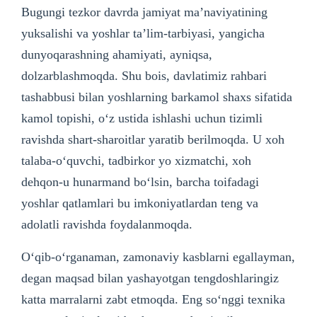
Bugungi tezkor davrda jamiyat ma’naviyatining
yuksalishi va yoshlar ta’lim-tarbiyasi, yangicha
dunyoqarashning ahamiyati, ayniqsa,
dolzarblashmoqda. Shu bois, davlatimiz rahbari
tashabbusi bilan yoshlarning barkamol shaxs sifatida
kamol topishi, o‘z ustida ishlashi uchun tizimli
ravishda shart-sharoitlar yaratib berilmoqda. U xoh
talaba-o‘quvchi, tadbirkor yo xizmatchi, xoh
dehqon-u hunarmand bo‘lsin, barcha toifadagi
yoshlar qatlamlari bu imkoniyatlardan teng va
adolatli ravishda foydalanmoqda.
O‘qib-o‘rganaman, zamonaviy kasblarni egallayman,
degan maqsad bilan yashayotgan tengdoshlaringiz
katta marralarni zabt etmoqda. Eng so‘nggi texnika