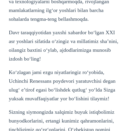
va texnologiyalarni boshqarmoqda, rivojlangan
mamlakatlarning ilg‘or yoshlari bilan barcha
sohalarda tengma-teng bellashmoqda.
Davr taraqqiyotidan yaxshi xabardor bo‘lgan XXI
asr yoshlari sifatida o‘zingiz va millatimiz sha’nini,
oilangiz baxtini o‘ylab, ajdodlarimizga munosib
izdosh bo‘ling!
Ko‘zlagan jami ezgu niyatlaringiz ro‘yobida,
Uchinchi Renessans poydevori yaratuvchisi degan
ulug‘ e’tirof egasi bo‘lishdek qutlug‘ yo‘lda Sizga
yuksak muvaffaqiyatlar yor bo‘lishini tilaymiz!
Sizning siymongizda xalqimiz buyuk istiqbolimiz
bunyodkorlarini, ertangi kunimiz qahramonlarini,
tinchligimiz qo‘rg‘onlarini, O‘zbekiston nomini