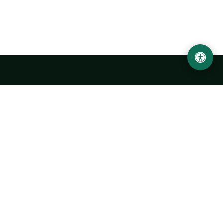
Ургенчский государственный университет
имени Абу Райхана Беруни
Адрес: 220100, Узбекистан, город Ургенч, улица Х. Олимжона,
14.
+998 62 224 6700
info@urdu.uz
Автобус 7, 13, 28