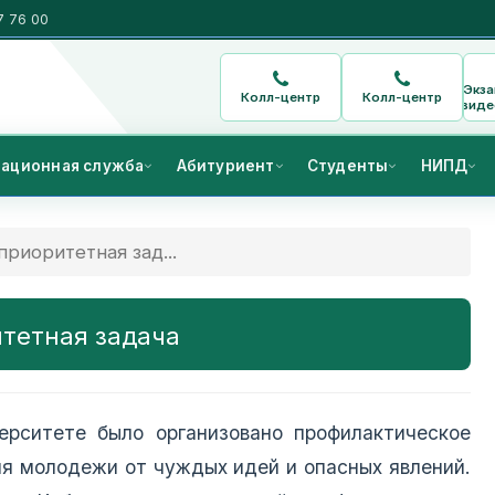
7 76 00
Экз
Колл-центр
Колл-центр
виде
ационная служба
Абитуриент
Студенты
НИПД
риоритетная зад...
тетная задача
ерситете было организовано профилактическое
ия молодежи от чуждых идей и опасных явлений.